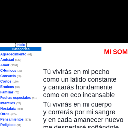
[
inicio
]
Categorías
MI SOM
Agradecimiento
(91)
Amistad
(137)
Amor
(3399)
Tú vivirás en mi pecho
C�micos
(38)
Consuelo
(68)
como un latido constante
Cortos
(170)
y cantarás hondamente
Eroticos
(98)
Familiar
(76)
como en eco incansable
Fechas especiales
(51)
Tú vivirás en mi cuerpo
Infantiles
(78)
Nostalgia
(455)
y correrás por mi sangre
Otros
(685)
y en cada amanecer nuevo
Pensamientos
(878)
Religioso
(91)
me despertaré soñándote