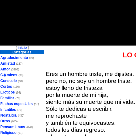
[
inicio
]
Categorías
LO 
Agradecimiento
(91)
Amistad
(137)
Amor
(3399)
Eres un hombre triste, me dijistes,
C�micos
(38)
pero nó, no soy un hombre triste,
Consuelo
(68)
Cortos
estoy lleno de tristeza
(170)
Eroticos
(98)
por la muerte de mi hija,
Familiar
(76)
siento más su muerte que mi vida.
Fechas especiales
(51)
Sólo te dedicas a escribir,
Infantiles
(78)
me reprochaste
Nostalgia
(455)
Otros
y también te equivocastes,
(685)
Pensamientos
(878)
todos los días regreso,
Religioso
(91)