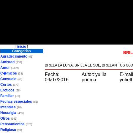
[
inicio
]
Categorías
BRIL
Agradecimiento
(91)
Amistad
(137)
BRILLA LA LUNA, BRILLA EL SOL, BRILLAN TUS O
Amor
(3399)
C�micos
Fecha:
Autor: yulila
E-mail
(38)
Consuelo
09/07/2016
poema
yulie
(68)
Cortos
(170)
Eroticos
(98)
Familiar
(76)
Fechas especiales
(51)
Infantiles
(78)
Nostalgia
(455)
Otros
(685)
Pensamientos
(878)
Religioso
(91)