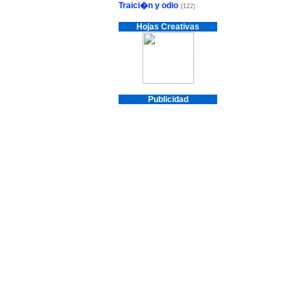
Traici�n y odio
(122)
Hojas Creativas
Publicidad