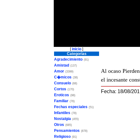
[
inicio
]
Categorías
Agradecimiento
(91)
Amistad
(137)
Al ocaso Pierden 
Amor
(3399)
C�micos
(38)
el incesante cons
Consuelo
(68)
Cortos
(170)
Fecha: 18/08/20
Eroticos
(98)
Familiar
(76)
Fechas especiales
(51)
Infantiles
(78)
Nostalgia
(455)
Otros
(685)
Pensamientos
(878)
Religioso
(91)