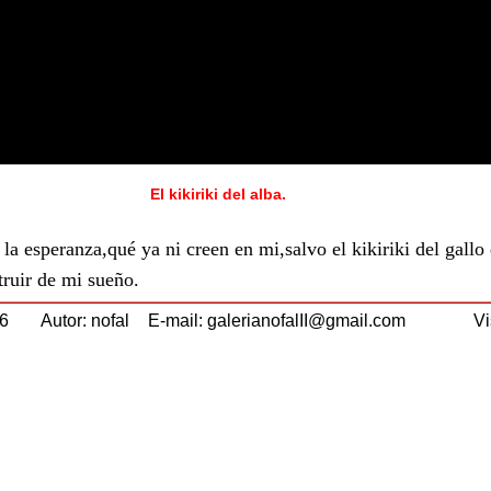
El kikiriki del alba.
la esperanza,qué ya ni creen en mi,salvo el kikiriki del gall
truir de mi sueño.
16
Autor: nofal
E-mail: galerianofalII@gmail.com
Vi