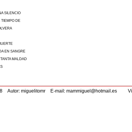
A SILENCIO
 TIEMPO DE
OLVERA
 MUERTE
DA EN SANGRE
 TANTA MALDAD
ES
18
Autor: miguelitomr
E-mail: mammiguel@hotmail.es
Vi