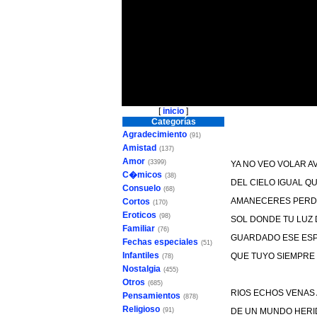
[
inicio
]
Categorías
Agradecimiento
(91)
Amistad
(137)
Amor
(3399)
YA NO VEO VOLAR AV
C�micos
(38)
DEL CIELO IGUAL Q
Consuelo
(68)
AMANECERES PERDI
Cortos
(170)
Eroticos
(98)
SOL DONDE TU LUZ
Familiar
(76)
GUARDADO ESE ES
Fechas especiales
(51)
Infantiles
QUE TUYO SIEMPRE
(78)
Nostalgia
(455)
Otros
(685)
RIOS ECHOS VENAS 
Pensamientos
(878)
Religioso
(91)
DE UN MUNDO HERI