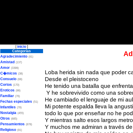
[
inicio
]
Categorías
Ad
Agradecimiento
(91)
Amistad
(137)
Amor
(3399)
Loba herida sin nada que poder c
C�micos
(38)
Desde el pleistoceno
Consuelo
(68)
Cortos
He tenido una batalla que enfrenta
(170)
Eroticos
(98)
Y he sobrevivido como una sobre
Familiar
(76)
He cambiado el lenguaje de mi aul
Fechas especiales
(51)
Mi potente espalda lleva la angust
Infantiles
(78)
todo lo que por enseñar no he pod
Nostalgia
(455)
Otros
Y mientras salto esos largos metr
(685)
Pensamientos
(878)
Y muchos me admiran a través de
Religioso
(91)