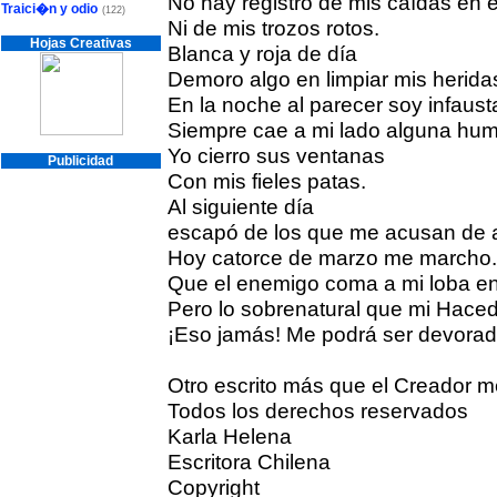
No hay registro de mis caídas en e
Traici�n y odio
(122)
Ni de mis trozos rotos.
Hojas Creativas
Blanca y roja de día
Demoro algo en limpiar mis herida
En la noche al parecer soy infaust
Siempre cae a mi lado alguna hu
Yo cierro sus ventanas
Publicidad
Con mis fieles patas.
Al siguiente día
escapó de los que me acusan de 
Hoy catorce de marzo me marcho
Que el enemigo coma a mi loba e
Pero lo sobrenatural que mi Hace
¡Eso jamás! Me podrá ser devorad
Otro escrito más que el Creador m
Todos los derechos reservados
Karla Helena
Escritora Chilena
Copyright