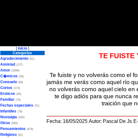
[
inicio
]
Categorías
TE FUISTE
Agradecimiento
(91)
Amistad
(137)
Amor
(3399)
Te fuiste y no volverás como el 
C�micos
(38)
jamás me verás como aquel río que l
Consuelo
(68)
Cortos
no volverás como aquel cielo en e
(170)
Eroticos
(98)
te digo adiós para que nunca re
Familiar
(76)
traición que 
Fechas especiales
(51)
Infantiles
(78)
Nostalgia
(455)
Fecha: 16/05/2025
Autor: Pascal De Js
E
Otros
(685)
Pensamientos
(878)
Religioso
(91)